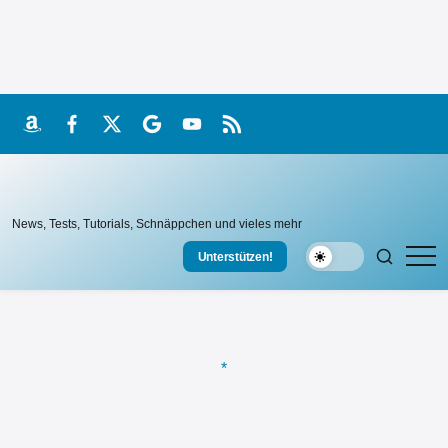
Skip
to
content
Amazon
Facebook
X
Google
YouTube
RSS
katzeausdemsack
News, Tests, Tutorials, Schnäppchen und vieles mehr
Unterstützen!