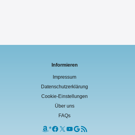
Prime Deals: Rund 500 Filme für je 99 Cent leihen – bis 02.
August 2026
Von
Guido
Informieren
Impressum
Datenschutzerklärung
Cookie-Einstellungen
Über uns
FAQs
Amazon
Facebook
X
YouTube
Google
RSS-Feed